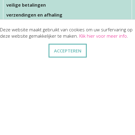
veilige betalingen
verzendingen en afhaling
Deze website maakt gebruikt van cookies om uw surfervaring op
KLANTENSERVICES
deze website gemakkelijker te maken.
Klik hier voor meer info
.
dienst na verkoop
ACCEPTEREN
disclaimer
privacy
ANDERE
wie zijn wij
vraag en antwoord
contact
ZAKELIJK