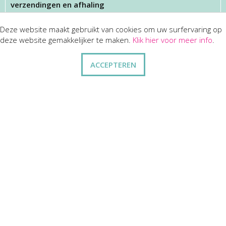
verzendingen en afhaling
Deze website maakt gebruikt van cookies om uw surfervaring op
KLANTENSERVICES
deze website gemakkelijker te maken.
Klik hier voor meer info
.
dienst na verkoop
ACCEPTEREN
disclaimer
privacy
ANDERE
wie zijn wij
vraag en antwoord
contact
ZAKELIJK
kortingen op bulkbestellingen