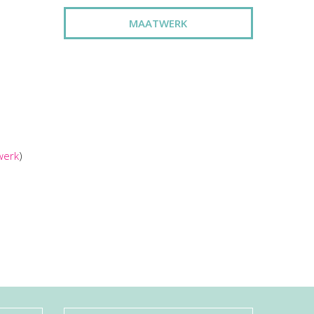
MAATWERK
werk
)