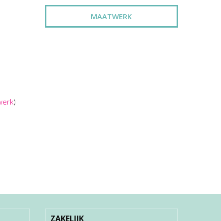
MAATWERK
werk
)
ZAKELIJK