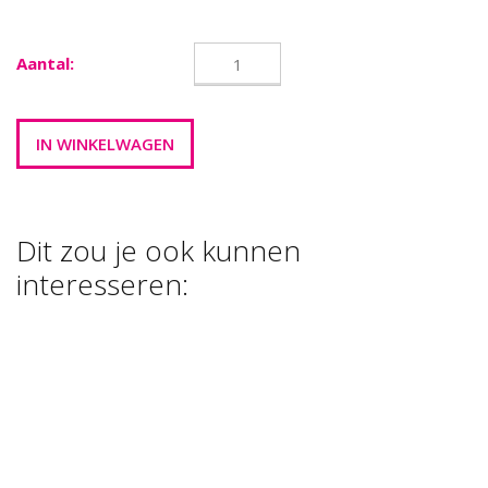
Aantal:
Dit zou je ook kunnen
interesseren:
GLUE DODZ ,12
MM , DIKTE 2
MM , …
€ 5,00