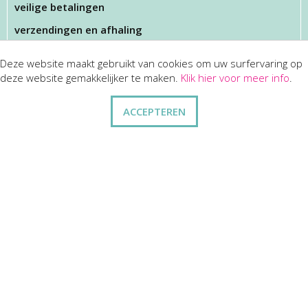
veilige betalingen
verzendingen en afhaling
Deze website maakt gebruikt van cookies om uw surfervaring op
KLANTENSERVICES
deze website gemakkelijker te maken.
Klik hier voor meer info
.
dienst na verkoop
ACCEPTEREN
disclaimer
privacy
ANDERE
wie zijn wij
vraag en antwoord
contact
ZAKELIJK