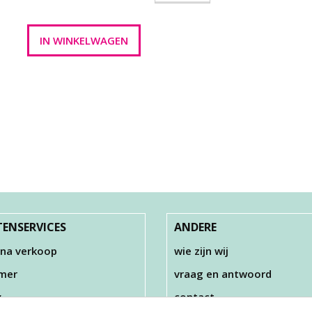
ENSERVICES
ANDERE
 na verkoop
wie zijn wij
imer
vraag en antwoord
y
contact