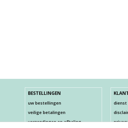
BESTELLINGEN
KLANT
uw bestellingen
dienst
veilige betalingen
discla
verzendingen en afhaling
privac