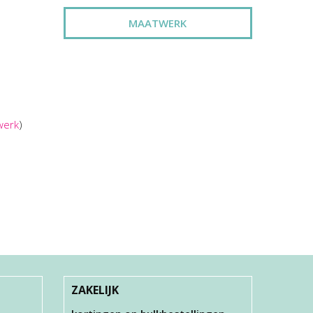
MAATWERK
werk
)
ZAKELIJK