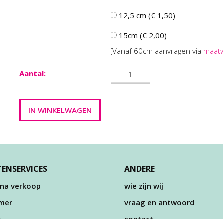
12,5 cm (€ 1,50)
15cm (€ 2,00)
(Vanaf 60cm aanvragen via
maat
Aantal:
ENSERVICES
ANDERE
 na verkoop
wie zijn wij
imer
vraag en antwoord
y
contact