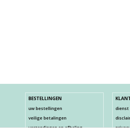
BESTELLINGEN
KLANT
uw bestellingen
dienst
veilige betalingen
discla
verzendingen en afhaling
privac