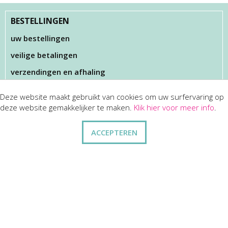
BESTELLINGEN
uw bestellingen
veilige betalingen
verzendingen en afhaling
Deze website maakt gebruikt van cookies om uw surfervaring op
KLANTENSERVICES
deze website gemakkelijker te maken.
Klik hier voor meer info
.
dienst na verkoop
ACCEPTEREN
disclaimer
privacy
ANDERE
wie zijn wij
vraag en antwoord