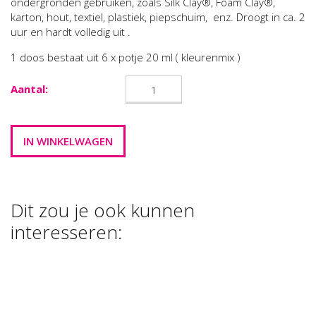
ondergronden gebruiken, zoals Silk Clay®, Foam Clay®,
karton, hout, textiel, plastiek, piepschuim, enz. Droogt in ca. 2
uur en hardt volledig uit .
1 doos bestaat uit 6 x potje 20 ml ( kleurenmix )
Aantal:
Dit zou je ook kunnen
interesseren:
STYROPOR
STYROPOR EI
BALLEN (VOL)
(VOL )
METALEN
METALEN
OPHANGHAAKJES
HAAKJE VOOR
€ 0,40
€ 0,52