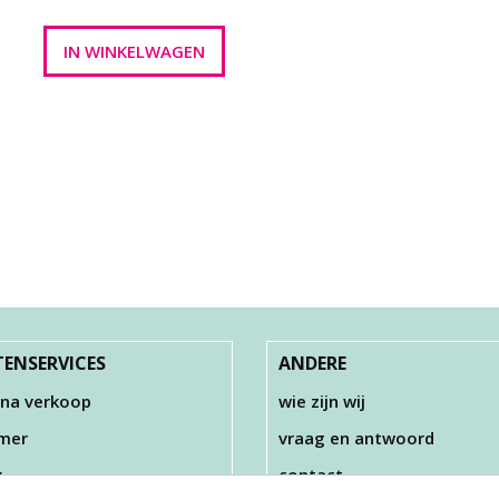
ENSERVICES
ANDERE
 na verkoop
wie zijn wij
imer
vraag en antwoord
y
contact