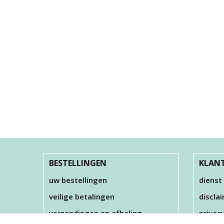
BESTELLINGEN
KLANT
uw bestellingen
dienst
veilige betalingen
discla
verzendingen en afhaling
privac