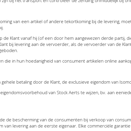
zijn bij het transport en controleer de zending onmiddellijk bij on
tkoming van een artikel of andere tekortkoming bij de levering, m
j.
p de Klant vanaf hij (of een door hem aangewezen derde partij, di
 Klant bij levering aan de vervoerder, als de vervoerder van de K
 geboden.
ten die in hun hoedanigheid van consument artikelen online aankop
n gehele betaling door de Klant, de exclusieve eigendom van Isomo
t eigendomsvoorbehoud van Stock Aerts te wijzen, bv. aan eeniede
de de bescherming van de consumenten bij verkoop van consump
tum van levering aan de eerste eigenaar. Elke commerciële garanti