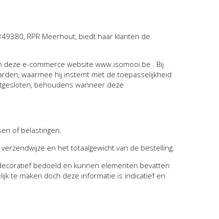
349380, RPR Meerhout, biedt haar klanten de
an deze e-commerce website www.isomooi.be . Bij
arden, waarmee hij instemt met de toepasselijkheid
uitgesloten, behoudens wanneer deze
sen of belastingen.
 verzendwijze en het totaalgewicht van de bestelling.
n decoratief bedoeld en kunnen elementen bevatten
lijk te maken doch deze informatie is indicatief en