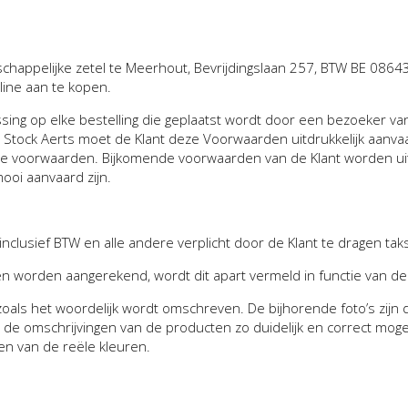
happelijke zetel te Meerhout, Bevrijdingslaan 257, BTW BE 0864
line aan te kopen.
ing op elke bestelling die geplaatst wordt door een bezoeker v
n Stock Aerts moet de Klant deze Voorwaarden uitdrukkelijk aanva
dere voorwaarden. Bijkomende voorwaarden van de Klant worden 
mooi aanvaard zijn.
 inclusief BTW en alle andere verplicht door de Klant te dragen tak
sten worden aangerekend, wordt dit apart vermeld in functie van de
n zoals het woordelijk wordt omschreven.
De bijhorende foto’s zij
ht de omschrijvingen van de producten zo duidelijk en correct moge
en van de reële kleuren.