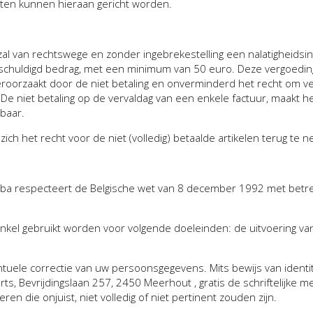
hten kunnen hieraan gericht worden.
 zal van rechtswege en zonder ingebrekestelling een nalatigheids
verschuldigd bedrag, met een minimum van 50 euro. Deze vergoedi
veroorzaakt door de niet betaling en onverminderd het recht om
. De niet betaling op de vervaldag van een enkele factuur, maakt he
sbaar.
h het recht voor de niet (volledig) betaalde artikelen terug te 
vba respecteert de Belgische wet van 8 december 1992 met betrek
el gebruikt worden voor volgende doeleinden: de uitvoering va
uele correctie van uw persoonsgegevens. Mits bewijs van identiteit 
s, Bevrijdingslaan 257, 2450 Meerhout , gratis de schriftelijk
en die onjuist, niet volledig of niet pertinent zouden zijn.