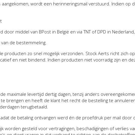
is aangekomen, wordt een herinneringsmail verstuurd. Indien op d
t
 door middel van BPost in België en via TNT of DPD in Nederland,
e van de bestemmeling.
 producten zo snel mogelijk verzonden. Stock Aerts richt zich op
atief en niet bindend. Indien producten niet voorradig zijn en d
e maximale levertijd dertig da
gen, tenzij anders overeengekomen.
te te brengen en heeft de klant het recht de bestelling te annule
nderdagen terugbetaald.
 nadat de betaling ontvangen werd én de proefdruk per mail door
jk worden gesteld voor vertragingen, beschadigingen of verlies van
co’s en dient vragen in dat verband te richten aan de desbetreffen