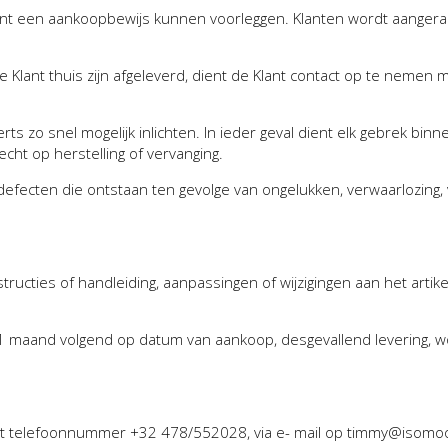
nt een aankoopbewijs kunnen voorleggen. Klanten wordt aangera
 Klant thuis zijn afgeleverd, dient de Klant contact op te nemen m
rts zo snel mogelijk inlichten. In ieder geval dient elk gebrek bin
cht op herstelling of vervanging.
fecten die ontstaan ten gevolge van ongelukken, verwaarlozing, val
ructies of handleiding, aanpassingen of wijzigingen aan het artike
1 maand volgend op datum van aankoop, desgevallend levering, w
het telefoonnummer +32 478/552028, via e- mail op timmy@isomooi