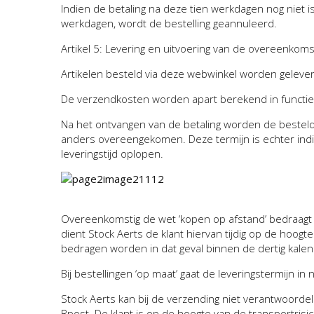
Indien de betaling na deze tien werkdagen nog niet 
werkdagen, wordt de bestelling geannuleerd.
Artikel 5: Levering en uitvoering van de overeenkoms
Artikelen besteld via deze webwinkel worden geleverd
De verzendkosten worden apart berekend in functi
Na het ontvangen van de betaling worden de bestelde
anders overeengekomen. Deze termijn is echter indic
leveringstijd oplopen.
Overeenkomstig de wet ‘kopen op afstand’ bedraagt d
dient Stock Aerts de klant hiervan tijdig op de hoog
bedragen worden in dat geval binnen de dertig kale
Bij bestellingen ‘op maat’
gaat de leveringstermijn in
Stock Aerts kan bij de verzending niet verantwoordeli
Bpost. De klant is op de hoogte van
de transportrisi