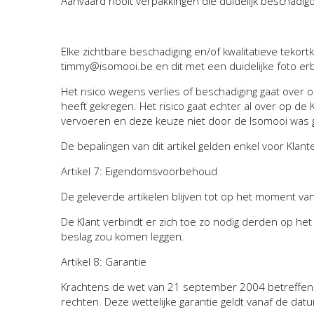
Aanvaard nooit verpakkingen die duidelijk beschadigd 
Elke zichtbare beschadiging en/of kwalitatieve tekor
timmy@isomooi.be en dit met een duidelijke foto erbi
Het risico wegens verlies of beschadiging gaat over o
heeft gekregen. Het risico gaat echter al over op de
vervoeren en deze keuze niet door de Isomooi was
De bepalingen van dit artikel gelden enkel voor Klan
Artikel 7: Eigendomsvoorbehoud
De geleverde artikelen blijven tot op het moment va
De Klant verbindt er zich toe zo nodig derden op he
beslag zou komen leggen.
Artikel 8: Garantie
Krachtens de wet van 21 september 2004 betreffen
rechten. Deze wettelijke garantie geldt vanaf de da