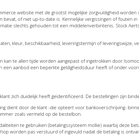
mmerce website met de grootst mogelijke zorgvuldigheid worden s
 bevat, of niet up-to-date is. Kennelijke vergissingen of fouten i
matie slechts gehouden tot een middelenverbintenis. Stock Aerts 
ten, kleur, beschikbaarheid, leveringstermijn of leveringswijze, 
n kan te allen tijde worden aangepast of ingetrokken door Isomoo
ien een aanbod een beperkte geldigheidsduur heeft of onder voorw
ant zich duidelijk heeft geïdentificeerd. De bestellingen zijn bind
ing dient door de klant -die opteert voor bankoverschrijving- bi
ummer zoals vermeld op de bestelbon.
iteiten te gebruiken (betalingssysteem mollie) waarbij deze betaa
op worden pas verstuurd of ingevuld nadat de betaling is ontva