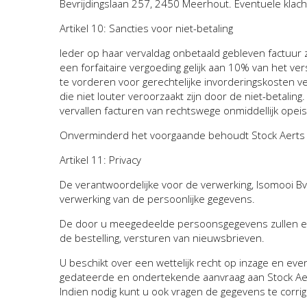
Bevrijdingslaan 257, 2450 Meerhout. Eventuele klac
Artikel 10: Sancties voor niet-betaling
Ieder op haar vervaldag onbetaald gebleven factuur
een forfaitaire vergoeding gelijk aan 10% van het 
te vorderen voor gerechtelijke invorderingskosten 
die niet louter veroorzaakt zijn door de niet-betaling
vervallen facturen van rechtswege onmiddellijk opei
Onverminderd het voorgaande behoudt Stock Aerts zic
Artikel 11: Privacy
De verantwoordelijke voor de verwerking, Isomooi B
verwerking van de persoonlijke gegevens.
De door u meegedeelde persoonsgegevens zullen enk
de bestelling, versturen van nieuwsbrieven.
U beschikt over een wettelijk recht op inzage en event
gedateerde en ondertekende aanvraag aan Stock Aert
Indien nodig kunt u ook vragen de gegevens te corriger