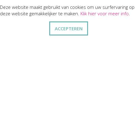
Deze website maakt gebruikt van cookies om uw surfervaring op
KLANTENSERVICES
deze website gemakkelijker te maken.
Klik hier voor meer info
.
dienst na verkoop
ACCEPTEREN
disclaimer
privacy
ANDERE
wie zijn wij
vraag en antwoord
contact
ZAKELIJK
kortingen op bulkbestellingen
relatiegeschenken