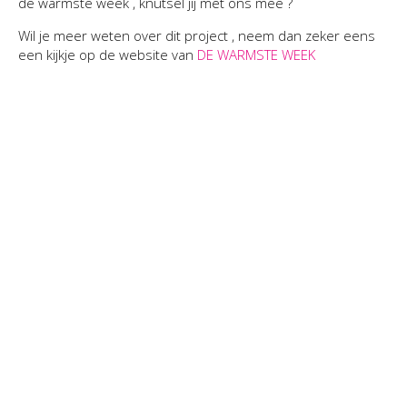
de warmste week , knutsel jij met ons mee ?
Wil je meer weten over dit project , neem dan zeker eens
een kijkje op de website van
DE WARMSTE WEEK
CREAFAIR ( HOBBYBEURS 22, 23 EN 24 MAART 2024 )
STUNTVERKOOP ISOMOOI & MORE
16 March 24
STOCKVERKOOP ISOMOOI & MORE
06 February 22
07 December 21