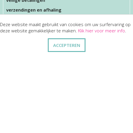
veilige betalingen
verzendingen en afhaling
Deze website maakt gebruikt van cookies om uw surfervaring op
KLANTENSERVICES
deze website gemakkelijker te maken.
Klik hier voor meer info
.
dienst na verkoop
ACCEPTEREN
disclaimer
privacy
ANDERE
wie zijn wij
vraag en antwoord
contact
ZAKELIJK
kortingen op bulkbestellingen