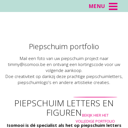
MENU
IS DIT NIET POKKEMOOI ?
LETTERS & FIGUREN
MAATWERK MET
ISOMOOI
IN PIEPSCHUIM
PIEPSCHUIM
KIDS
VERJAARDAG
HUWELIJK
PIEPSCHUIM PIMPEN
BEKIJK NU ONZE WEBSHOP
LEUK IDEE? VERTEL HET ONS
LEUKE IDEETJES VOOR
FEESTJE!
BEKIJK HIER ONZE WEBSHOP
DOE HIER INSPIRATIE OP
BEKIJK ONZE TIPS AND TRICKS
KINDERKAMERS
DOE HIER INSPIRATIE OP
Piepschuim portfolio
Mail een foto van uw piepschuim project naar
timmy@isomooi.be en ontvang een kortingscode voor uw
volgende aankoop.
Doe creativiteit op dankzij deze prachtige piepschuimletters,
piepschuimlogo's en andere artistieke creaties.
PIEPSCHUIM LETTERS EN
FIGUREN
BEKIJK HIER HET
VOLLEDIGE PORTFOLIO
Isomooi is dé specialist als het op piepschuim letters